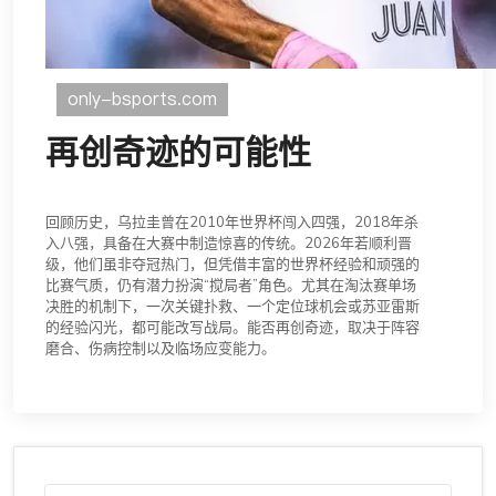
再创奇迹的可能性
回顾历史，乌拉圭曾在2010年世界杯闯入四强，2018年杀
入八强，具备在大赛中制造惊喜的传统。2026年若顺利晋
级，他们虽非夺冠热门，但凭借丰富的世界杯经验和顽强的
比赛气质，仍有潜力扮演“搅局者”角色。尤其在淘汰赛单场
决胜的机制下，一次关键扑救、一个定位球机会或苏亚雷斯
的经验闪光，都可能改写战局。能否再创奇迹，取决于阵容
磨合、伤病控制以及临场应变能力。