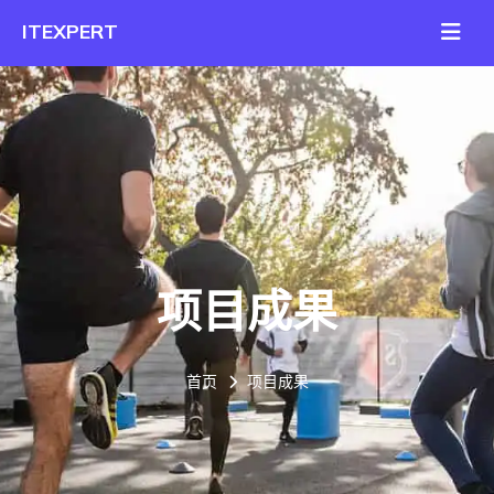
项目成果
首页
项目成果