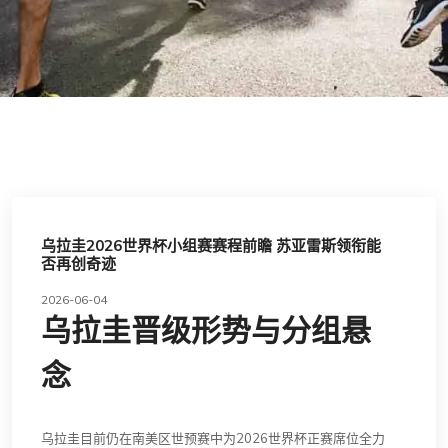
乌拉圭2026世界杯小组赛赛程前瞻 苏亚雷斯领衔能
否再创奇迹
2026-06-04
乌拉圭晋级形势与分组悬
念
乌拉圭目前仍在南美区世预赛中为2026世界杯正赛席位全力