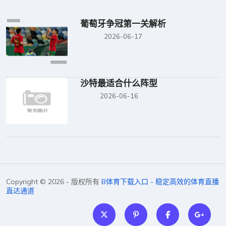
葡萄牙争冠第一关解析
2026-06-17
沙特最适合什么阵型
2026-06-16
Copyright © 2026 - 版权所有
B体育下载入口 - 稳定高效的体育直播
直达通道