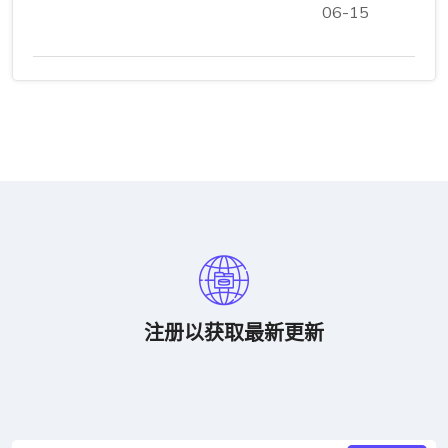
06-15
注册以获取最新更新