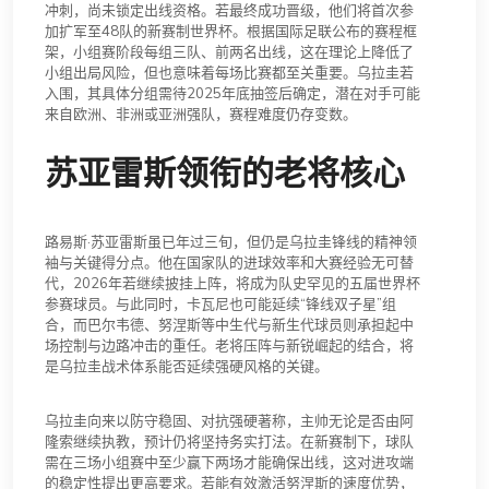
冲刺，尚未锁定出线资格。若最终成功晋级，他们将首次参
加扩军至48队的新赛制世界杯。根据国际足联公布的赛程框
架，小组赛阶段每组三队、前两名出线，这在理论上降低了
小组出局风险，但也意味着每场比赛都至关重要。乌拉圭若
入围，其具体分组需待2025年底抽签后确定，潜在对手可能
来自欧洲、非洲或亚洲强队，赛程难度仍存变数。
苏亚雷斯领衔的老将核心
路易斯·苏亚雷斯虽已年过三旬，但仍是乌拉圭锋线的精神领
袖与关键得分点。他在国家队的进球效率和大赛经验无可替
代，2026年若继续披挂上阵，将成为队史罕见的五届世界杯
参赛球员。与此同时，卡瓦尼也可能延续“锋线双子星”组
合，而巴尔韦德、努涅斯等中生代与新生代球员则承担起中
场控制与边路冲击的重任。老将压阵与新锐崛起的结合，将
是乌拉圭战术体系能否延续强硬风格的关键。
乌拉圭向来以防守稳固、对抗强硬著称，主帅无论是否由阿
隆索继续执教，预计仍将坚持务实打法。在新赛制下，球队
需在三场小组赛中至少赢下两场才能确保出线，这对进攻端
的稳定性提出更高要求。若能有效激活努涅斯的速度优势，