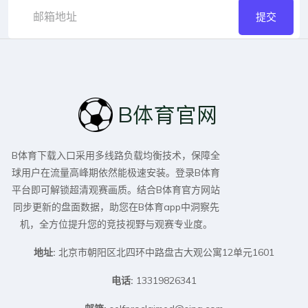
提交
B体育下载入口采用多线路负载均衡技术，保障全
球用户在流量高峰期依然能极速安装。登录B体育
平台即可解锁超清观赛画质。结合B体育官方网站
同步更新的盘面数据，助您在B体育app中洞察先
机，全方位提升您的竞技视野与观赛专业度。
地址:
北京市朝阳区北四环中路盘古大观公寓12单元1601
电话:
13319826341