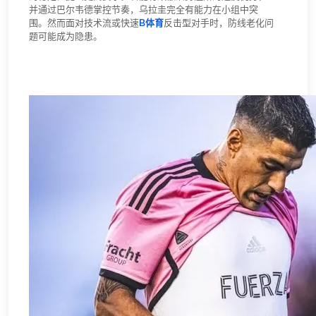
并通过巴尔韦德掌控节奏，乌拉圭完全有能力在小组中突
围。然而面对技术流或快速
B体育
反击型对手时，防线老化问
题可能成为隐患。