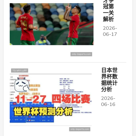
牙争
冠第
一关
解析
2026-
06-17
日本世
界杯数
据统计
分析
2026-
06-16