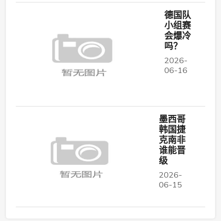
德国队
小组赛
会爆冷
吗？
2026-
06-16
墨西哥
韩国捷
克南非
谁能晋
级
2026-
06-15