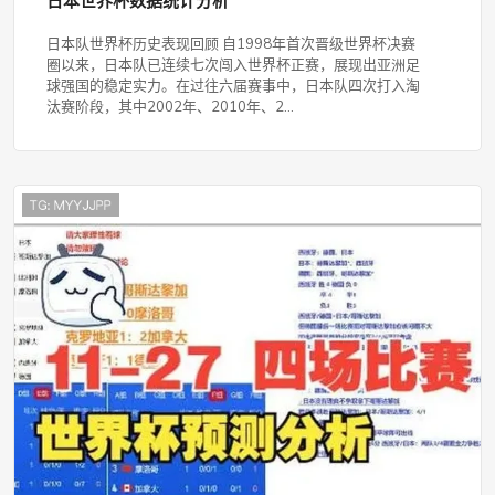
日本世界杯数据统计分析
日本队世界杯历史表现回顾 自1998年首次晋级世界杯决赛
圈以来，日本队已连续七次闯入世界杯正赛，展现出亚洲足
球强国的稳定实力。在过往六届赛事中，日本队四次打入淘
汰赛阶段，其中2002年、2010年、2...