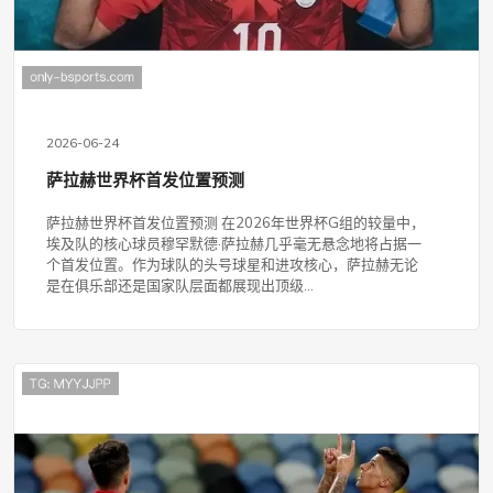
2026-06-24
萨拉赫世界杯首发位置预测
萨拉赫世界杯首发位置预测 在2026年世界杯G组的较量中，
埃及队的核心球员穆罕默德·萨拉赫几乎毫无悬念地将占据一
个首发位置。作为球队的头号球星和进攻核心，萨拉赫无论
是在俱乐部还是国家队层面都展现出顶级...