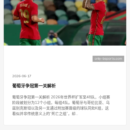
2026-06-17
葡萄牙争冠第一关解析
葡萄牙争冠第一关解析 2026年世界杯扩军至48队，小组赛
阶段被划分为12个小组，每组4队。葡萄牙与哥伦比亚、乌
兹别克斯坦以及另一支通过附加赛晋级的球队同处K组，这
看似并非传统意义上的“死亡之组”，却...