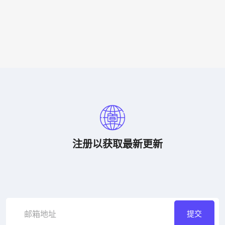
注册以获取最新更新
提交