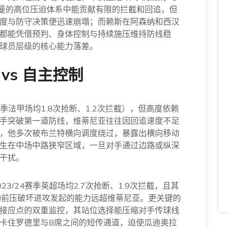
耳曼的高位压迫体系中能贡献有限的拦截和回追，但
度与防守决策便迅速崩塌；而赖斯在阿森纳和西汉
都能凭借预判、身体控制与持续施压维持防线稳
球员层级的核心能力落差。
vs 自主控制
赛季法甲场均1.8次抢断、1.2次拦截），但高度依赖
手突破第一道防线，维蒂尼亚往往因回追速度不足
，他多次被布兰特横向调度绕过，暴露出横向移动
生在中场中路狭窄区域，一旦对手通过边路或纵深
干扰。
3/24赛季英超场均2.7次抢断、1.9次拦截，且其
动前压破坏进攻发起的能力远超维蒂尼亚。更关键的
接应点的双重监控，其站位选择能压缩对手传球线
卡住罗德里与B席之间的短传通道，迫使瓜迪奥拉