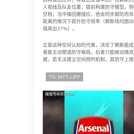
人视线及队友位置，提前构建防守模型。例
空档；当中锋回撤接应，他会同步跟防而非
距离的情况下提升防守效率（赖斯场均跑动1
值高出37%）。
正是这种空间认知的代差，决定了赖斯能成
者能主动塑造防守格局，后者只能被动填充
据，若无法建立空间预判机制，其防守上限