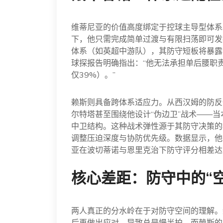
维蒂尼亚的价值高度绑定于控球主导型体系
下，他只需完成简单过渡与有限扫荡即可发
体系（如英超中游队），其防守短板将暴露
球探报告明确指出：“他无法承担单后腰职
仅39%）。”
赖斯则具备跨体系适应力。从西汉姆的防反
尔特塔甚至围绕他设计“伪边卫”战术——
中卫结构。这种战术弹性源于其防守决策的
调整压迫深度与协防优先级。数据显示，他
亚在波切蒂诺与恩里克治下防守评分相差达1
核心差距：防守中的“
两人真正的分水岭在于对防守空间的理解。
后再做出应对，导致总是慢半拍。而赖斯的