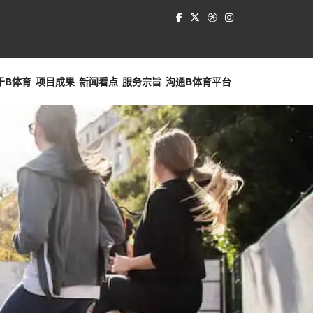
于
B体育
项目成果
新闻看点
服务宗旨
沟通
B体育平台