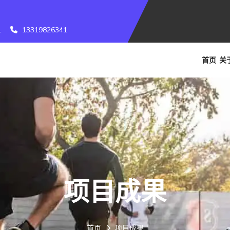
1
13319826341
首页
关
项目成果
首页
项目成果