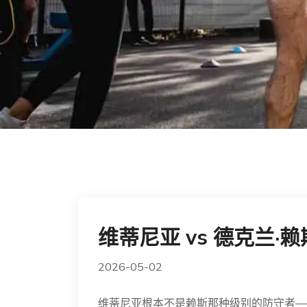
维蒂尼亚 vs 德克兰
2026-05-02
维蒂尼亚根本不是赖斯那种级别的防守者—