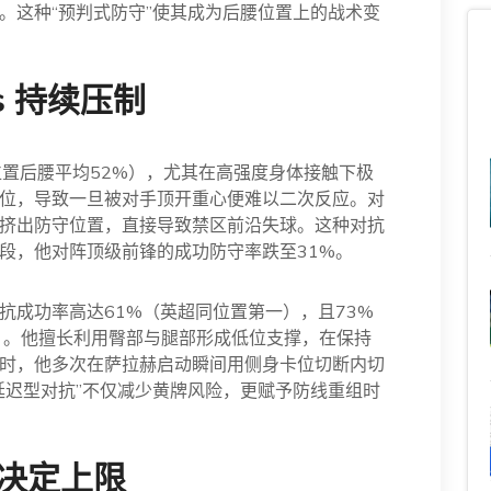
。这种“预判式防守”使其成为后腰位置上的战术变
s 持续压制
位置后腰平均52%），尤其在高强度身体接触下极
位，导致一旦被对手顶开重心便难以二次反应。对
挤出防守位置，直接导致禁区前沿失球。这种对抗
段，他对阵顶级前锋的成功防守率跌至31%。
抗成功率高达61%（英超同位置第一），且73%
）。他擅长利用臀部与腿部形成低位支撑，在保持
时，他多次在萨拉赫启动瞬间用侧身卡位切断内切
延迟型对抗”不仅减少黄牌风险，更赋予防线重组时
决定上限