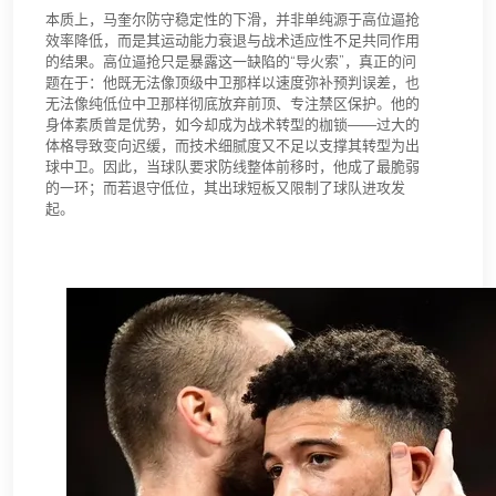
本质上，马奎尔防守稳定性的下滑，并非单纯源于高位逼抢
效率降低，而是其运动能力衰退与战术适应性不足共同作用
的结果。高位逼抢只是暴露这一缺陷的“导火索”，真正的问
题在于：他既无法像顶级中卫那样以速度弥补预判误差，也
无法像纯低位中卫那样彻底放弃前顶、专注禁区保护。他的
身体素质曾是优势，如今却成为战术转型的枷锁——过大的
体格导致变向迟缓，而技术细腻度又不足以支撑其转型为出
球中卫。因此，当球队要求防线整体前移时，他成了最脆弱
的一环；而若退守低位，其出球短板又限制了球队进攻发
起。