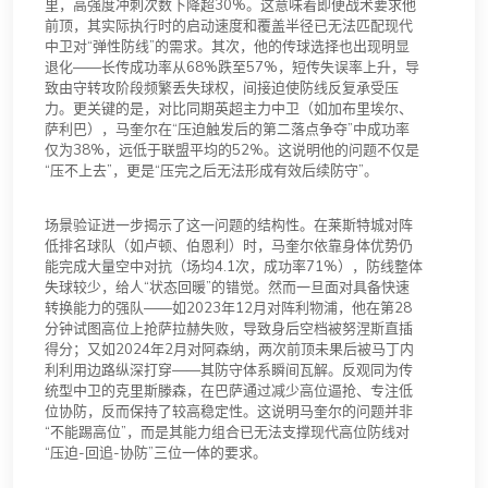
里，高强度冲刺次数下降超30%。这意味着即便战术要求他
前顶，其实际执行时的启动速度和覆盖半径已无法匹配现代
中卫对“弹性防线”的需求。其次，他的传球选择也出现明显
退化——长传成功率从68%跌至57%，短传失误率上升，导
致由守转攻阶段频繁丢失球权，间接迫使防线反复承受压
力。更关键的是，对比同期英超主力中卫（如加布里埃尔、
萨利巴），马奎尔在“压迫触发后的第二落点争夺”中成功率
仅为38%，远低于联盟平均的52%。这说明他的问题不仅是
“压不上去”，更是“压完之后无法形成有效后续防守”。
场景验证进一步揭示了这一问题的结构性。在莱斯特城对阵
低排名球队（如卢顿、伯恩利）时，马奎尔依靠身体优势仍
能完成大量空中对抗（场均4.1次，成功率71%），防线整体
失球较少，给人“状态回暖”的错觉。然而一旦面对具备快速
转换能力的强队——如2023年12月对阵利物浦，他在第28
分钟试图高位上抢萨拉赫失败，导致身后空档被努涅斯直插
得分；又如2024年2月对阿森纳，两次前顶未果后被马丁内
利利用边路纵深打穿——其防守体系瞬间瓦解。反观同为传
统型中卫的克里斯滕森，在巴萨通过减少高位逼抢、专注低
位协防，反而保持了较高稳定性。这说明马奎尔的问题并非
“不能踢高位”，而是其能力组合已无法支撑现代高位防线对
“压迫-回追-协防”三位一体的要求。