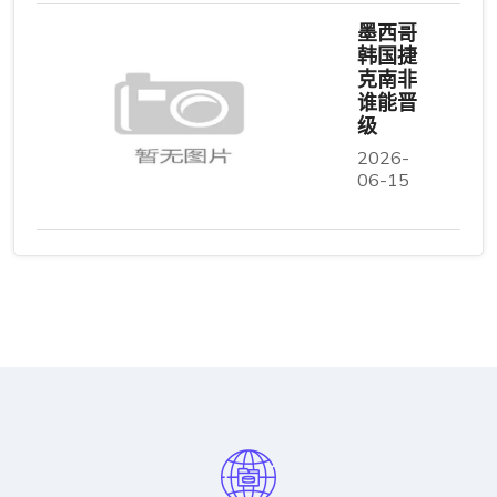
墨西哥
韩国捷
克南非
谁能晋
级
2026-
06-15