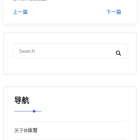
上一篇
下一篇
导航
关于
B体育