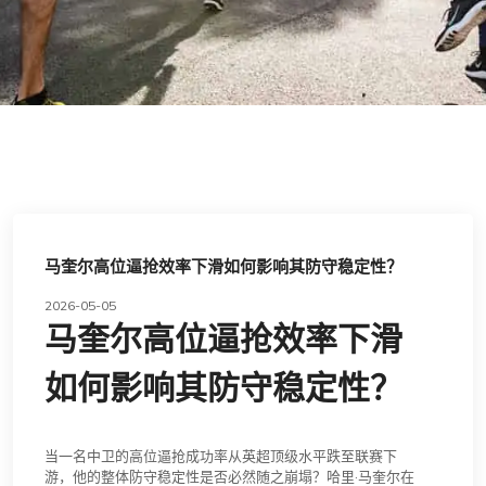
马奎尔高位逼抢效率下滑如何影响其防守稳定性？
2026-05-05
马奎尔高位逼抢效率下滑
如何影响其防守稳定性？
当一名中卫的高位逼抢成功率从英超顶级水平跌至联赛下
游，他的整体防守稳定性是否必然随之崩塌？哈里·马奎尔在