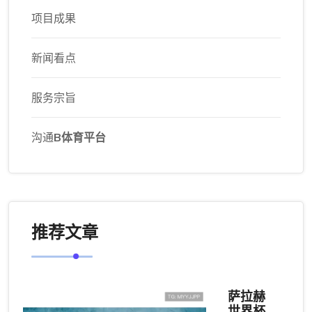
项目成果
新闻看点
服务宗旨
沟通
B体育平台
推荐文章
萨拉赫
世界杯