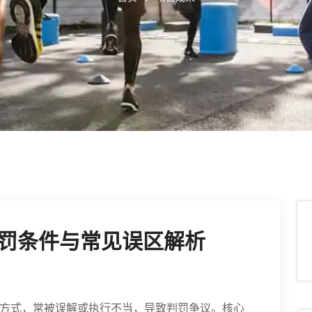
罚条件与常见误区解析
方式，常被误解或执行不当，导致判罚争议。核心