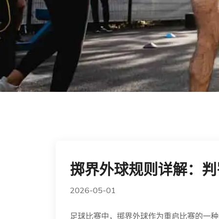
掷界外球规则详解：判
2026-05-01
足球比赛中，掷界外球作为重启比赛的一种