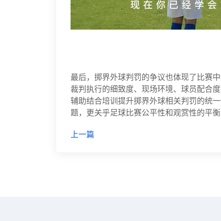
最后，掷界外球判罚的争议也体现了比赛中
裁判执行的细致度、现场环境、球员配合度
辅助结合培训提升掷界外球相关判罚的统一
题，更关乎足球比赛公平性和观赏性的平衡
上一篇