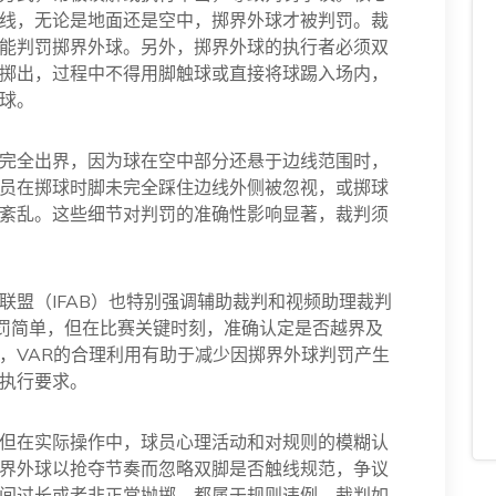
线，无论是地面还是空中，掷界外球才被判罚。裁
能判罚掷界外球。另外，掷界外球的执行者必须双
掷出，过程中不得用脚触球或直接将球踢入场内，
球。
完全出界，因为球在空中部分还悬于边线范围时，
员在掷球时脚未完全踩住边线外侧被忽视，或掷球
紊乱。这些细节对判罚的准确性影响显著，裁判须
联盟（IFAB）也特别强调辅助裁判和视频助理裁判
判罚简单，但在比赛关键时刻，准确认定是否越界及
，VAR的合理利用有助于减少因掷界外球判罚产生
执行要求。
但在实际操作中，球员心理活动和对规则的模糊认
界外球以抢夺节奏而忽略双脚是否触线规范，争议
间过长或者非正常抛掷，都属于规则违例，裁判如