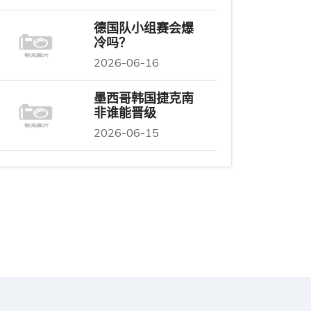
德国队小组赛会爆
冷吗？
2026-06-16
墨西哥韩国捷克南
非谁能晋级
2026-06-15