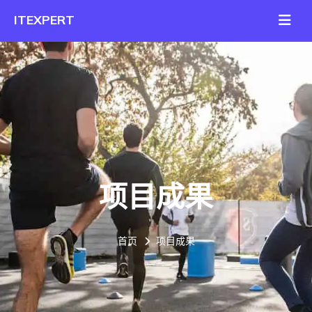
项目成果
首页
项目成果