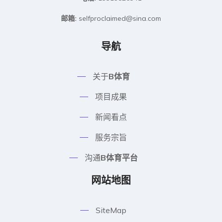
邮箱:
selfproclaimed@sina.com
导航
关于
B体育
项目成果
新闻看点
服务宗旨
沟通
B体育平台
网站地图
SiteMap