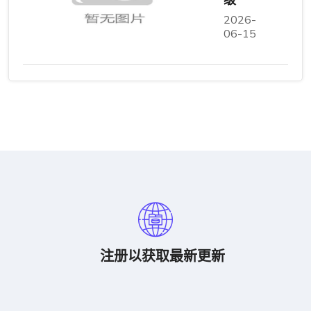
2026-
06-15
注册以获取最新更新