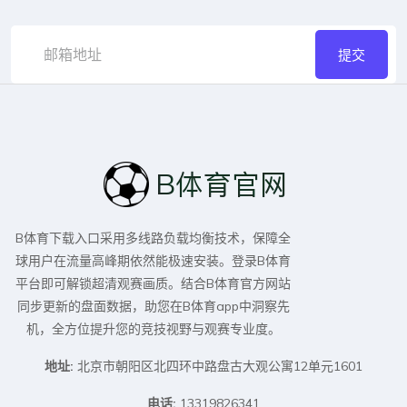
提交
B体育下载入口采用多线路负载均衡技术，保障全
球用户在流量高峰期依然能极速安装。登录B体育
平台即可解锁超清观赛画质。结合B体育官方网站
同步更新的盘面数据，助您在B体育app中洞察先
机，全方位提升您的竞技视野与观赛专业度。
地址:
北京市朝阳区北四环中路盘古大观公寓12单元1601
电话:
13319826341