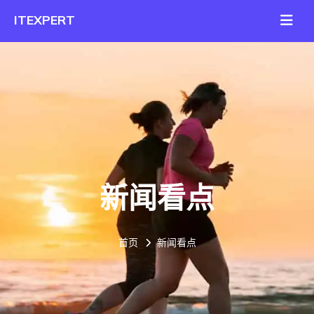
新闻看点
首页
新闻看点