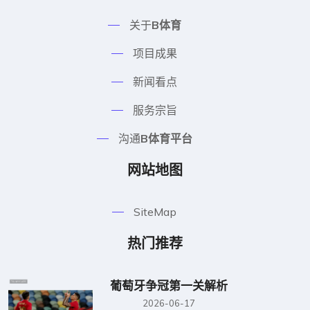
关于
B体育
项目成果
新闻看点
服务宗旨
沟通
B体育平台
网站地图
SiteMap
热门推荐
葡萄牙争冠第一关解析
2026-06-17