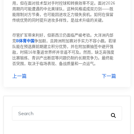
用，但在面对技术型对手时控球和转换效率不足。面对2026
周期内可能遭遇的中北美球队，这种风格或成双刃剑——既
能限制对方节奏，也可能因进攻乏力错失良机。如何在保留
传统优势的同时提升进攻多样性，是战术升级的关键。
尽管扩军带来利好，但新西兰仍面临严峻考验。大洋洲内部
竞
B体育中国
争加剧，且跨洲附加赛对手实力不容小觑。若球
队能在预选赛前期建立积分优势，并在附加赛抽签中避开强
敌，时隔16年重返世界杯并非遥不可及。然而，缺乏高强度
比赛锻炼、青训产出断层等问题仍制约长期竞争力。最终能
否突围，取决于临场表现、备战质量和一点运气。
上一篇
下一篇