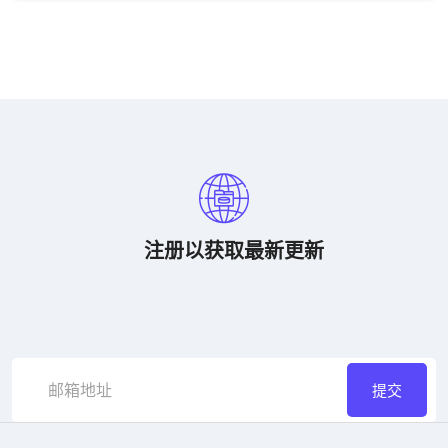
注册以获取最新更新
提交