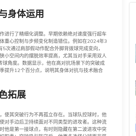
与身体运用
作进行了精细化调整。早期依赖绝对速度强行超车
体重心控制与步频变化制造错位。例如在2024年3
有5次通过肩部假动作配合外脚背拨球完成变向，
狭小空间内的摆脱效率提高，尤其当对手采用双人
传球角度。数据显示，他在高对抗场景下的突破成
季提升12个百分点，说明其身体对抗与技术融合
色拓展
，使其突破行为不再孤立存在。当球队控球时，他
使对手边后卫持续面对不同类型的进攻者。这种流
时他是第一接球点，有时则隐藏在第二波进攻中突