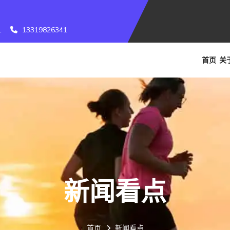
1
13319826341
首页
关
新闻看点
首页
新闻看点