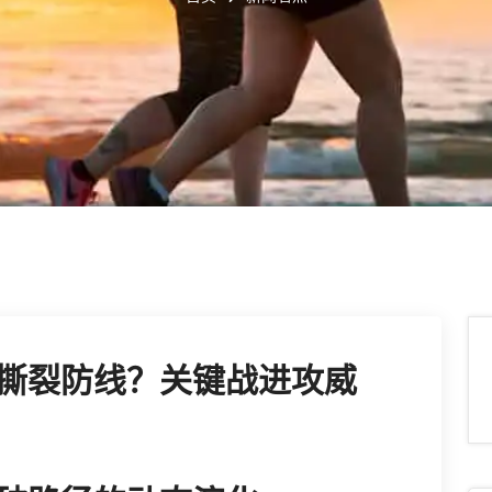
撕裂防线？关键战进攻威