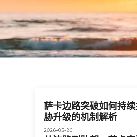
萨卡边路突破如何持续
胁升级的机制解析
2026-05-26