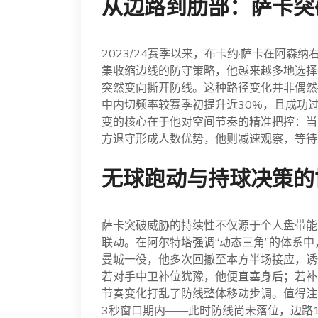
从边路到肋部：萨卡突
2023/24赛季以来，布卡约·萨卡在阿
集收缩边线的防守策略，他越来越多地选择
突然变向撕开防线。这种路径变化并非偶然
中内切频率较赛季初提升近30%，且成功
变的核心在于他对空间节奏的精准把控：当
方退守形成人数优势，他则减速观察，等待
无球跑动与持球决策的
萨卡突破威胁的持续性不仅源于个人盘带能
联动。在阿尔特塔强调“动态三角”的体系
曼城一役，他多次回撤至本方半场接应，诱
若对手中卫补位犹豫，他便直塞身后；若补
节奏变化打乱了防线整体移动步调。值得注
3秒窗口期内——此时防线尚未落位，边路1