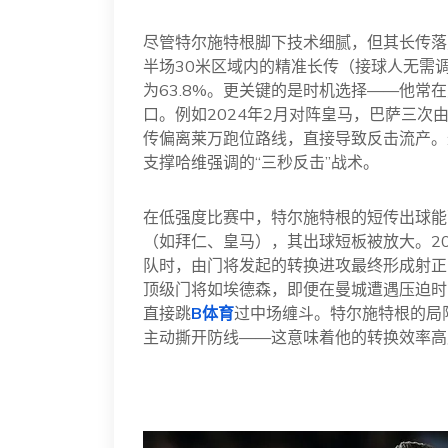
尽管特尔施特根脚下技术细腻，但其长传落
半场30米区域内的精准长传（接球人无需调
为63.8%。更关键的是时机选择——他常
口。例如2024年2月对阵皇马，巴萨三
传偏离莱万跑位路线，直接导致反击流产。
支撑哈维强调的“三秒反击”战术。
在低强度比赛中，特尔施特根的短传出球能
（如拜仁、皇马），其出球短板被放大。20
队时，由门将发起的转换进攻最终形成射正的
顶级门将如埃德森，即便在曼城遭遇压迫时
直接跳
B体育
过中场缠斗。特尔施特根的局
主动撕开防线——这意味着他的转换效率高