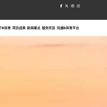
于
B体育
项目成果
新闻看点
服务宗旨
沟通
B体育平台