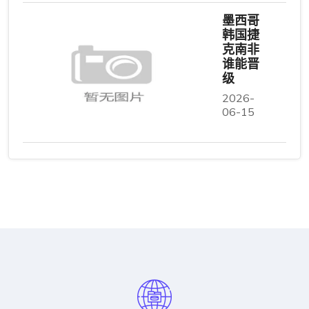
墨西哥
韩国捷
克南非
谁能晋
级
2026-
06-15