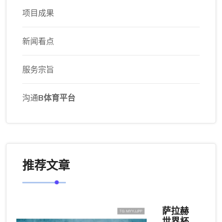
项目成果
新闻看点
服务宗旨
沟通
B体育平台
推荐文章
萨拉赫
世界杯