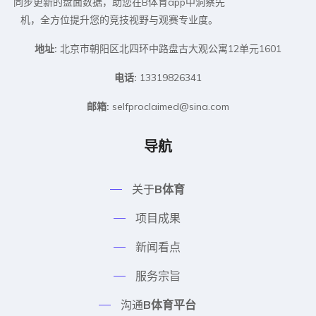
同步更新的盘面数据，助您在B体育app中洞察先
机，全方位提升您的竞技视野与观赛专业度。
地址:
北京市朝阳区北四环中路盘古大观公寓12单元1601
电话:
13319826341
邮箱:
selfproclaimed@sina.com
导航
关于
B体育
项目成果
新闻看点
服务宗旨
沟通
B体育平台