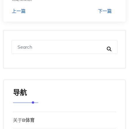
上一篇
下一篇
导航
关于
B体育