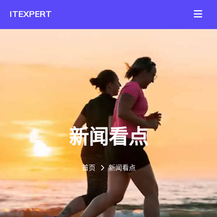
新闻看点
首页
新闻看点