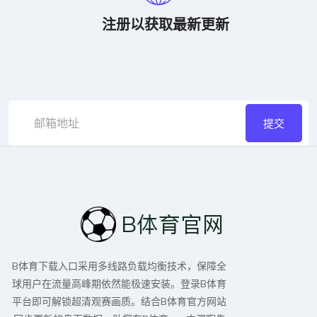
注册以获取最新更新
提交
B体育下载入口采用多线路负载均衡技术，保障全
球用户在流量高峰期依然能极速安装。登录B体育
平台即可解锁超清观赛画质。结合B体育官方网站