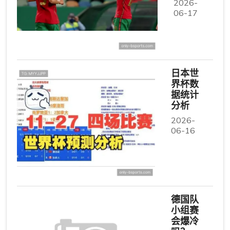
2026-
06-17
日本世
界杯数
据统计
分析
2026-
06-16
德国队
小组赛
会爆冷