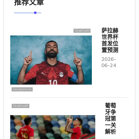
推荐文章
萨拉赫
世界杯
首发位
置预测
2026-
06-24
葡萄
牙争
冠第
一关
解析