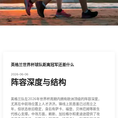
英格兰世界杯球队距离冠军还差什么
2026-06-06
阵容深度与结构
英格兰队在2026年世界杯周期内拥有欧洲顶级的阵容深度，
尤其在中前场位置上人才济济。锋线上凯恩虽已过而立之
年，但状态依旧稳定，身后有萨卡、福登、贝林厄姆等新生
代核心支撑。中场方面，赖斯、加拉格尔和麦迪逊提供了攻