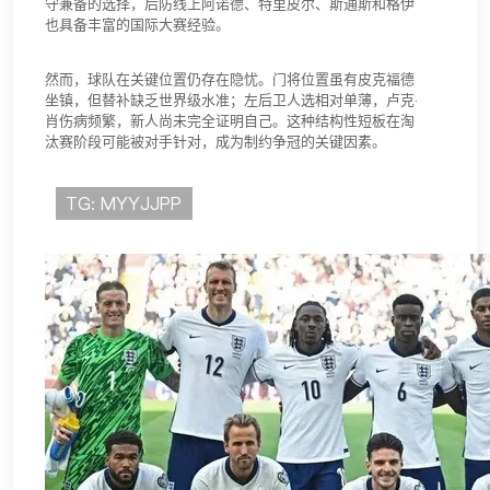
守兼备的选择，后防线上阿诺德、特里皮尔、斯通斯和格伊
也具备丰富的国际大赛经验。
然而，球队在关键位置仍存在隐忧。门将位置虽有皮克福德
坐镇，但替补缺乏世界级水准；左后卫人选相对单薄，卢克·
肖伤病频繁，新人尚未完全证明自己。这种结构性短板在淘
汰赛阶段可能被对手针对，成为制约争冠的关键因素。