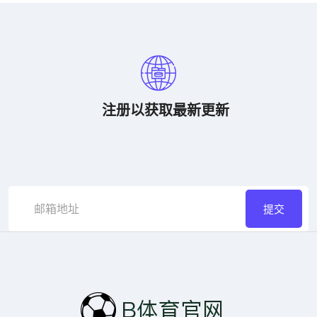
注册以获取最新更新
提交