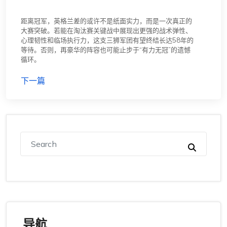
距离冠军，英格兰差的或许不是纸面实力，而是一次真正的
大赛突破。若能在淘汰赛关键战中展现出更强的战术弹性、
心理韧性和临场执行力，这支三狮军团有望终结长达58年的
等待。否则，再豪华的阵容也可能止步于“有力无冠”的遗憾
循环。
下一篇
导航