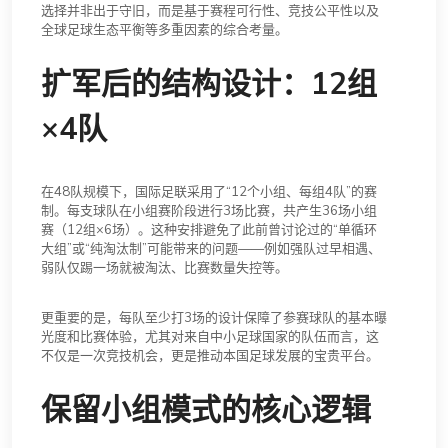
选择并非出于守旧，而是基于赛程可行性、竞技公平性以及
全球足球生态平衡等多重因素的综合考量。
扩军后的结构设计：12组
×4队
在48队规模下，国际足联采用了“12个小组、每组4队”的赛
制。每支球队在小组赛阶段进行3场比赛，共产生36场小组
赛（12组×6场）。这种安排避免了此前曾讨论过的“单循环
大组”或“纯淘汰制”可能带来的问题——例如强队过早相遇、
弱队仅踢一场就被淘汰、比赛数量失控等。
更重要的是，每队至少打3场的设计保障了参赛球队的基本曝
光度和比赛体验，尤其对来自中小足球国家的队伍而言，这
不仅是一次竞技机会，更是推动本国足球发展的宝贵平台。
保留小组模式的核心逻辑