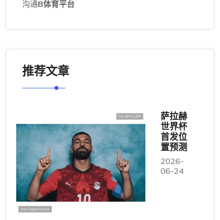
沟通
B体育平台
推荐文章
萨拉赫
世界杯
首发位
置预测
2026-
06-24