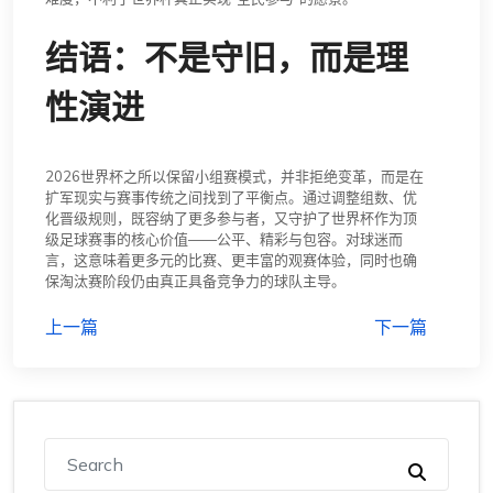
结语：不是守旧，而是理
性演进
2026世界杯之所以保留小组赛模式，并非拒绝变革，而是在
扩军现实与赛事传统之间找到了平衡点。通过调整组数、优
化晋级规则，既容纳了更多参与者，又守护了世界杯作为顶
级足球赛事的核心价值——公平、精彩与包容。对球迷而
言，这意味着更多元的比赛、更丰富的观赛体验，同时也确
保淘汰赛阶段仍由真正具备竞争力的球队主导。
上一篇
下一篇