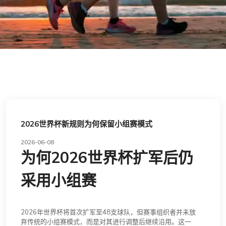
2026世界杯新规则为何保留小组赛模式
2026-06-08
为何2026世界杯扩军后仍
采用小组赛
2026年世界杯将首次扩军至48支球队，但赛事组织者并未放
弃传统的小组赛模式，而是对其进行调整后继续沿用。这一