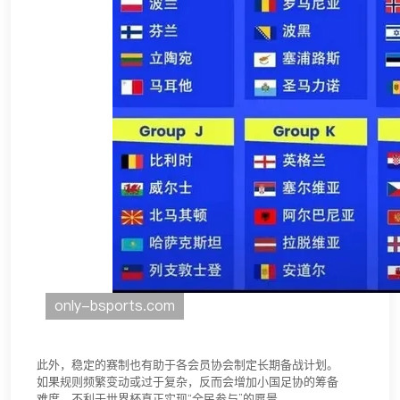
此外，稳定的赛制也有助于各会员协会制定长期备战计划。
如果规则频繁变动或过于复杂，反而会增加小国足协的筹备
难度，不利于世界杯真正实现“全民参与”的愿景。