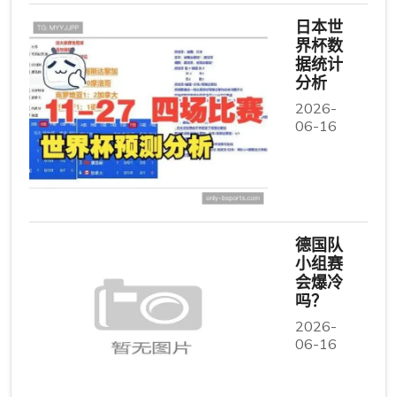
日本世
界杯数
据统计
分析
2026-
06-16
德国队
小组赛
会爆冷
吗？
2026-
06-16