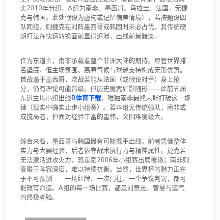
实2010年分组，A组为南非、墨西哥、乌拉圭、法国，无捷
克与韩国。此处假设为虚构或记忆偏差情境），若按题设四
队同组，则捷克在对阵墨西哥或韩国时未必占优。其传统硬
朗打法在快速转换面前显得迟滞，出线前景黯淡。
作为东道主，南非承载着整个非洲大陆的期待。尽管世界排
名垫底，但主场氛围、高原气候与球迷支持构成无形优势。
首战逼平墨西哥，次战若能从法国（或假设对手）身上抢
分，仍有理论可能晋级。但历史魔咒如影随形——此前五届
东道主均小组出线
B体育下载
，唯独南非最终未能打破这一规
律（现实中确实止步小组赛）。若本组无传统强队，南非或
成搅局者，但面对经验丰富的墨韩，突围难度极大。
综合来看，墨西哥与韩国最有可能携手出线。前者凭借整体
实力与大赛经验，后者依靠战术执行力与精神属性。捷克若
无法激活进攻火力，恐重蹈2006年小组赛出局覆辙；南非则
受限于阵容深度，难以持续抗衡。当然，世界杯的魅力正在
于不可预测——一场红牌、一次门柱、一个争议判罚，都可
能改写命运。A组的每一场比赛，都是对意志、智慧与运气
的终极考验。