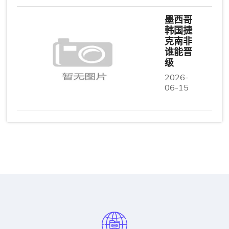
墨西哥
韩国捷
克南非
谁能晋
级
2026-
06-15