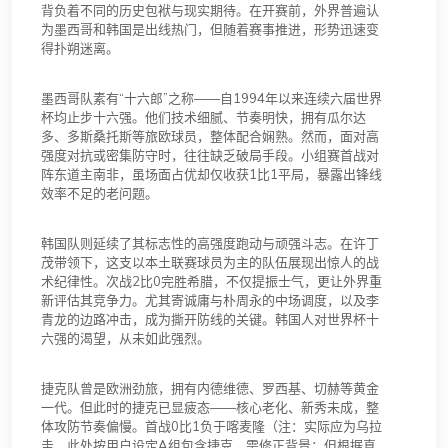
背负着不同的历史包袱与现实期待。在开赛前，外界普遍认
为墨西哥和韩国是出线热门，但随着赛事推进，形势迅速变
得扑朔迷离。
墨西哥队素有“十六郎”之称——自1994年以来连续六届世界
杯均止步十六强。他们技术细腻、节奏明快，拥有瓜尔达
多、多斯桑托斯等旅欧球员，整体配合娴熟。然而，面对高
强度对抗或密集防守时，往往缺乏破局手段。小组赛首战对
阵东道主南非，虽场面占优却仅收获1比1平局，暴露出锋线
效率不足的老问题。
韩国队则延续了其标志性的高强度跑动与顽强斗志。在许丁
茂带领下，这支以本土联赛球员为主的队伍展现出惊人的战
术纪律性。次战2比0完胜希腊，不仅提振士气，更让外界重
新评估其竞争力。尤其寄诚庸与朴周永的中场调度，以及李
青龙的边路冲击，成为撕开防线的关键。韩国人对世界杯十
六强的渴望，从未如此强烈。
捷克队曾是欧洲劲旅，拥有内德维德、罗西基、切赫等黄金
一代。但此时的捷克已显疲态——核心老化、新秀未成，整
体攻防节奏偏慢。首战0比1负于喀麦隆（注：实际应为乌拉
圭，此处按用户设定A组包含捷克，需修正背景；但根据真