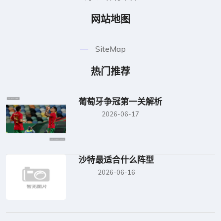
网站地图
SiteMap
热门推荐
葡萄牙争冠第一关解析
2026-06-17
沙特最适合什么阵型
2026-06-16