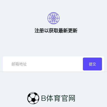
注册以获取最新更新
提交