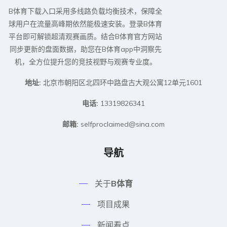
B体育下载入口采用多线路负载均衡技术，保障全
球用户在流量高峰期依然能极速安装。登录B体育
平台即可解锁超清观赛画质。结合B体育官方网站
同步更新的盘面数据，助您在B体育app中洞察先
机，全方位提升您的竞技视野与观赛专业度。
地址:
北京市朝阳区北四环中路盘古大观公寓12单元1601
电话:
13319826341
邮箱:
selfproclaimed@sina.com
导航
关于
B体育
项目成果
新闻看点