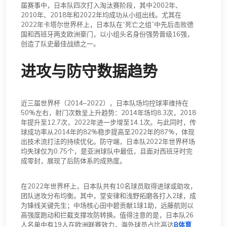
届赛事中，日本队四次打入淘汰赛阶段，其中2002年、
2010年、2018年和2022年均成功从小组出线。尤其在
2022年卡塔尔世界杯上，日本队在“死亡之组”中先后击败德
国和西班牙两支欧洲豪门，以小组头名身份强势晋级16强，
创造了队史最佳战绩之一。
进攻与防守数据趋势
近三届世界杯（2014–2022），日本队场均控球率维持在
50%左右，射门次数呈上升趋势：2014年场均8.3次，2018
年提升至12.7次，2022年进一步增至14.1次。与此同时，传
球成功率从2014年的82%稳步提高至2022年的87%，体现
出技术流打法的持续优化。防守端，日本队2022年世界杯场
均失球仅为0.75个，是亚洲球队中最低，且面对西班牙时完
成零封，展现了后防体系的成熟度。
在2022年世界杯上，日本队共有10名球员取得进球或助攻，
团队进攻分布均衡。其中，堂安律和浅野拓磨各打入2球，成
为锋线关键先生；中场核心田中碧贡献1球1助，远藤航则以
高强度跑动和拦截支撑攻防转换。值得注意的是，日本队26
人名单中有19人在欧洲联赛效力，海外球员占比高达
B体育