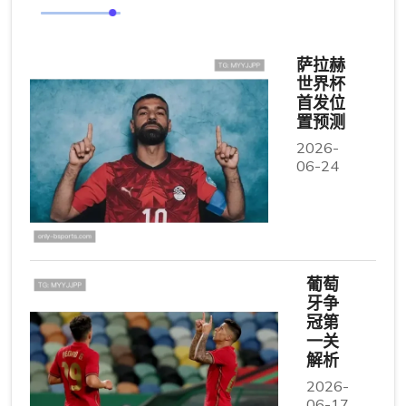
萨拉赫
世界杯
首发位
置预测
2026-
06-24
葡萄
牙争
冠第
一关
解析
2026-
06-17