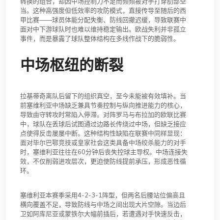
转换的组合，却因中场控制力不足而频频被对手打穿肋部空
当。这种高强度但低效率的攻防模式，直接传导至随后的西
甲比赛——球员体能分配失衡、防线回撤迟缓，导致联赛中
面对中下游球队时也难以维持稳定输出。欧战失利并非孤立
事件，而是暴露了球队整体结构在多线作战下的脆弱性。
中场枢纽的断裂
拉基蒂奇离队后留下的组织真空，至今未能被有效填补。当
前塞维利亚中场缺乏兼具节奏控制与纵向推进能力的核心，
导致由守转攻时常陷入停滞。对阵罗马与布拉加的欧联比赛
中，球队在丢球后试图通过边路长传绕过中场，但缺乏接应
点使得反击屡屡中断。这种结构性缺陷在联赛中同样显现：
面对毕尔巴鄂竞技或皇家社会这类具备中场绞杀能力的对手
时，塞维利亚往往在60分钟后丧失控球主导权。中场连接失
效，不仅削弱进攻层次，更迫使防线提前承压，形成恶性循
环。
塞维利亚本赛季采用4-2-3-1阵型，但两名后腰站位偏高且
横向覆盖不足，导致防线与中场之间出现大片空隙。当边后
卫如阿库尼亚或蒙铁尔大幅前插后，若遭遇对手快速反击，