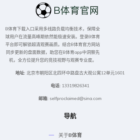
B体育下载入口采用多线路负载均衡技术，保障全
球用户在流量高峰期依然能极速安装。登录B体育
平台即可解锁超清观赛画质。结合B体育官方网站
同步更新的盘面数据，助您在B体育app中洞察先
机，全方位提升您的竞技视野与观赛专业度。
地址:
北京市朝阳区北四环中路盘古大观公寓12单元1601
电话:
13319826341
邮箱:
selfproclaimed@sina.com
导航
关于
B体育