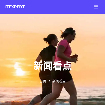
新闻看点
首页
新闻看点