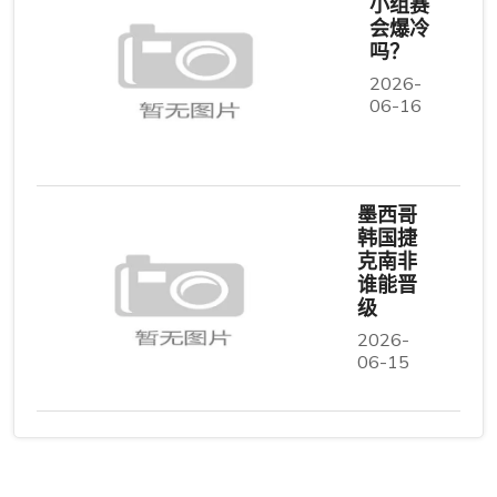
小组赛
会爆冷
吗？
2026-
06-16
墨西哥
韩国捷
克南非
谁能晋
级
2026-
06-15