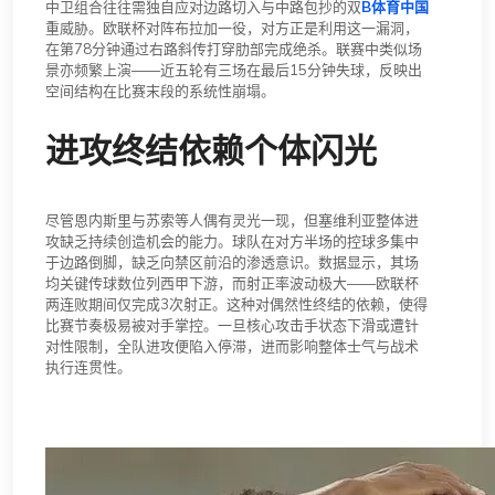
中卫组合往往需独自应对边路切入与中路包抄的双
B体育中国
重威胁。欧联杯对阵布拉加一役，对方正是利用这一漏洞，
在第78分钟通过右路斜传打穿肋部完成绝杀。联赛中类似场
景亦频繁上演——近五轮有三场在最后15分钟失球，反映出
空间结构在比赛末段的系统性崩塌。
进攻终结依赖个体闪光
尽管恩内斯里与苏索等人偶有灵光一现，但塞维利亚整体进
攻缺乏持续创造机会的能力。球队在对方半场的控球多集中
于边路倒脚，缺乏向禁区前沿的渗透意识。数据显示，其场
均关键传球数位列西甲下游，而射正率波动极大——欧联杯
两连败期间仅完成3次射正。这种对偶然性终结的依赖，使得
比赛节奏极易被对手掌控。一旦核心攻击手状态下滑或遭针
对性限制，全队进攻便陷入停滞，进而影响整体士气与战术
执行连贯性。