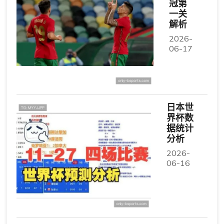
冠第
一关
解析
2026-
06-17
日本世
界杯数
据统计
分析
2026-
06-16