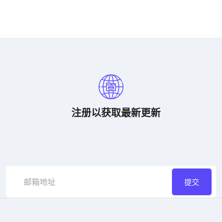
注册以获取最新更新
提交