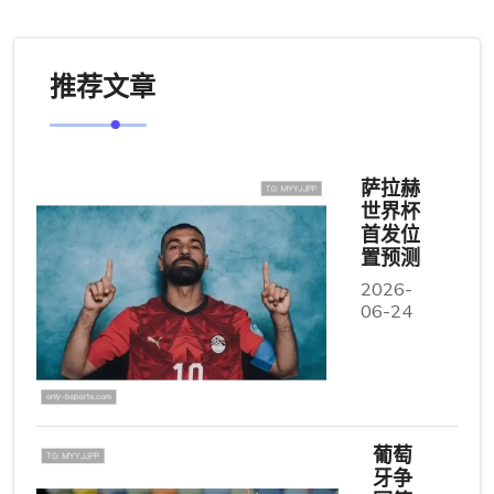
推荐文章
萨拉赫
世界杯
首发位
置预测
2026-
06-24
葡萄
牙争