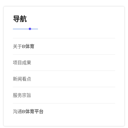
导航
关于
B体育
项目成果
新闻看点
服务宗旨
沟通
B体育平台