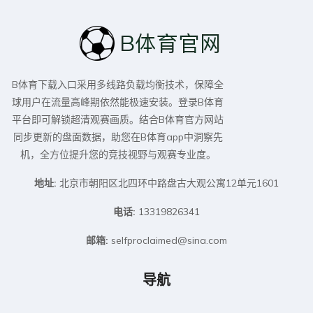
B体育下载入口采用多线路负载均衡技术，保障全
球用户在流量高峰期依然能极速安装。登录B体育
平台即可解锁超清观赛画质。结合B体育官方网站
同步更新的盘面数据，助您在B体育app中洞察先
机，全方位提升您的竞技视野与观赛专业度。
地址:
北京市朝阳区北四环中路盘古大观公寓12单元1601
电话:
13319826341
邮箱:
selfproclaimed@sina.com
导航