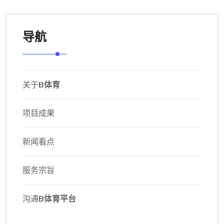
导航
关于
B体育
项目成果
新闻看点
服务宗旨
沟通
B体育平台