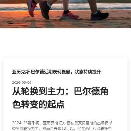
亚历克斯·巴尔德近期表现稳健，状态持续提升
2026-05-06
从轮换到主力：巴尔德角
色转变的起点
2024-25赛季初，亚历克斯·巴尔德在皇家贝蒂斯的出场仍以
替补或轮换为主。然而自去年12月起，他在西甲和欧联杯中