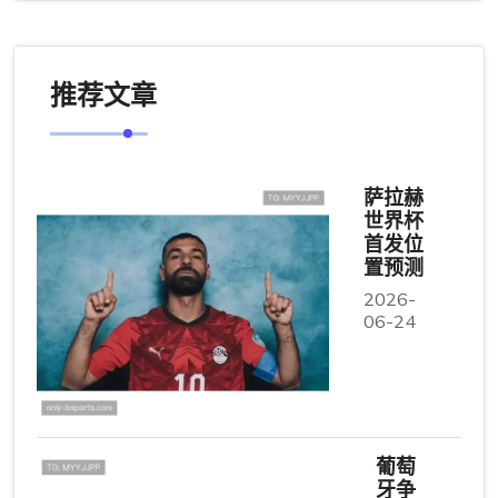
推荐文章
萨拉赫
世界杯
首发位
置预测
2026-
06-24
葡萄
牙争