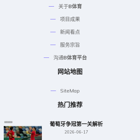
关于
B体育
项目成果
新闻看点
服务宗旨
沟通
B体育平台
网站地图
SiteMap
热门推荐
葡萄牙争冠第一关解析
2026-06-17