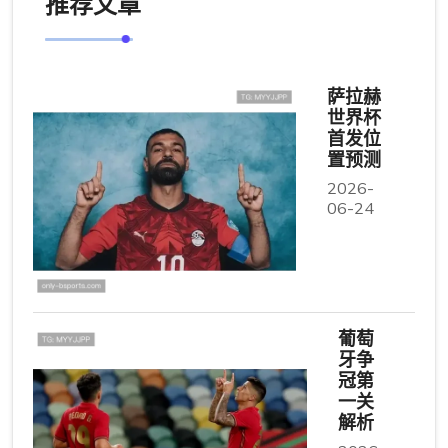
推荐文章
萨拉赫
世界杯
首发位
置预测
2026-
06-24
葡萄
牙争
冠第
一关
解析