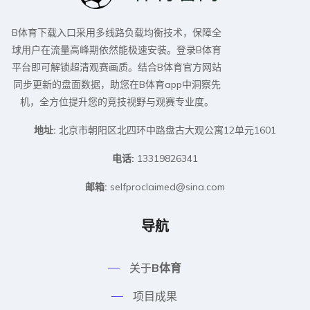
B体育下载入口采用多线路负载均衡技术，保障全
球用户在流量高峰期依然能极速安装。登录B体育
平台即可解锁超清观赛画质。结合B体育官方网站
同步更新的盘面数据，助您在B体育app中洞察先
机，全方位提升您的竞技视野与观赛专业度。
地址:
北京市朝阳区北四环中路盘古大观公寓12单元1601
电话:
13319826341
邮箱:
selfproclaimed@sina.com
导航
关于
B体育
项目成果