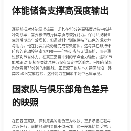
体能储备支撑高强度输出
连续前插对体能要求极高，尤其在90分钟高强度对抗中维持
冲刺频率，需要极佳的身体素质与恢复能力。保利尼奥职业
生涯后期虽年龄增长，但通过科学训练保持了出色的爆发力
与耐力。他在比赛后段仍能完成有效前插，这与其在非持球
阶段的跑动控制密切相关——他极少参与无谓逼抢，而是通
过预判节省体力，在真正需要冲刺的节点全力输出。这种“节
能式跑动”使其在关键时段仍保有决定性影响力。例如在某场
淘汰赛第78分钟的制胜球，正是源于他从本方禁区前沿一路
奔袭50米完成包抄，这种能力在同龄中场中已属罕见。
国家队与俱乐部角色差异
的映照
在巴西国家队，保利尼奥的角色更为收敛，更多承担拦截与
过渡任务，前插频率明显低于俱乐部。这一差异恰恰反衬出