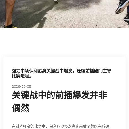
强力中场保利尼奥关键战中爆发，连续前插破门主导
比赛进程。
2026-05-08
关键战中的前插爆发并非
偶然
在对阵强敌的比赛中，保利尼奥多次高速前插至禁区完成破