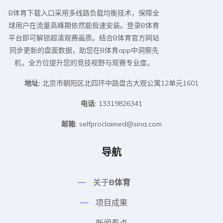
B体育下载入口采用多线路负载均衡技术，保障全
球用户在流量高峰期依然能极速安装。登录B体育
平台即可解锁超清观赛画质。结合B体育官方网站
同步更新的盘面数据，助您在B体育app中洞察先
机，全方位提升您的竞技视野与观赛专业度。
地址:
北京市朝阳区北四环中路盘古大观公寓12单元1601
电话:
13319826341
邮箱:
selfproclaimed@sina.com
导航
关于
B体育
项目成果