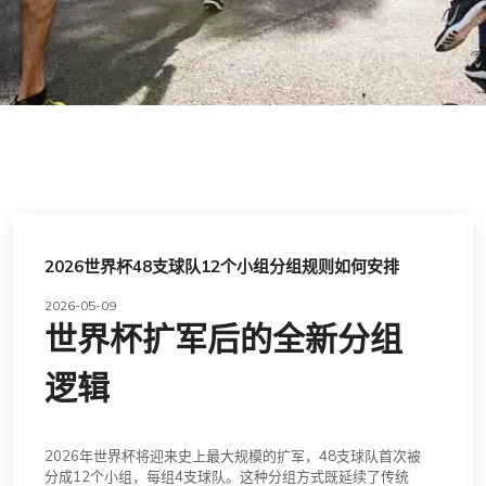
2026世界杯48支球队12个小组分组规则如何安排
2026-05-09
世界杯扩军后的全新分组
逻辑
2026年世界杯将迎来史上最大规模的扩军，48支球队首次被
分成12个小组，每组4支球队。这种分组方式既延续了传统