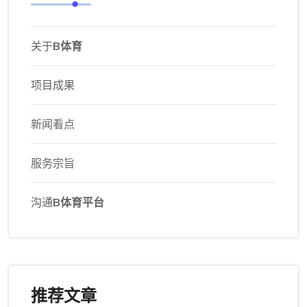
关于
B体育
项目成果
新闻看点
服务宗旨
沟通
B体育平台
推荐文章