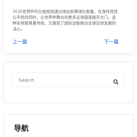
2026世界杯的分组规则通过增加参赛球队数量，在保持竞技
公平性的同时，让世界杯舞台向更多足球国家敞开大门。这
种安排既尊重传统，又展现了国际足联推动全球足球发展的
决心。
上一篇
下一篇
导航