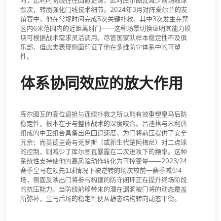
时，比利时防线往往回撤更深，此时库尔图瓦减少前场触球
频次，转而强化门线技术细节。2024年3月对阵爱尔兰的友
谊赛中，他在常规时间完成5次关键扑救，其中3次发生在禁
区内6米范围内的近距离射门——这种场景切换证明其能力模
块可根据战术需求灵活调用。尽管国家队样本稳定性不及俱
乐部，但此类表现侧面印证了他在多维防守体系中的可塑
性。
体系协同效应的放大作用
库尔图瓦的高位逼抢与连续扑救之所以能有效重塑皇马后防
稳定性，根本在于与整体战术的深度咬合。吕迪格与米利唐
组成的中卫组合具备出色回追速度，为门将前压提供了安全
冗余；而莫德里奇与克罗斯（或新生代楚阿梅尼）对二点球
的控制，则减少了库尔图瓦暴露在二次进攻下的频率。这种
系统性支持使他的高风险动作转化为可控变量——2023/24
赛季皇马在领先1球情况下被逆转的场次较前一赛季减少4
场，侧面反映出门将参与构建的防守闭环正在提升终场阶段
的抗压能力。当防线前移带来的潜在漏洞被门将的动态覆盖
所弥补，皇马后场的稳定性便从静态结构转向动态平衡。