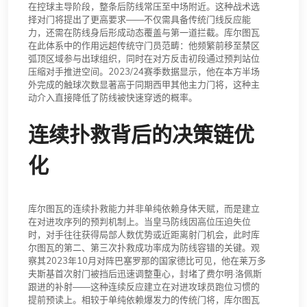
在控球主导阶段，整条后防线常压至中场附近。这种战术选
择对门将提出了更高要求——不仅需具备传统门线反应能
力，还需在防线身后形成动态覆盖与第一道拦截。库尔图瓦
在此体系中的作用远超传统守门员范畴：他频繁前移至禁区
弧顶区域参与出球组织，同时在对方反击初段通过预判站位
压缩对手推进空间。2023/24赛季数据显示，他在本方半场
外完成的触球次数显著高于同期西甲其他主力门将，这种主
动介入直接降低了防线被快速穿透的概率。
连续扑救背后的决策链优
化
库尔图瓦的连续扑救能力并非单纯依赖身体天赋，而是建立
在对进攻序列的预判机制上。当皇马防线因高位压迫失位
时，对手往往获得局部人数优势或近距离射门机会，此时库
尔图瓦的第二、第三次扑救成功率成为防线容错的关键。观
察其2023年10月对阵巴塞罗那的国家德比可见，他在莱万多
夫斯基首次射门被挡后迅速调整重心，封堵了费尔明·洛佩斯
跟进的补射——这种连续反应建立在对进攻球员跑位习惯的
提前预读上。相较于单纯依赖爆发力的传统门将，库尔图瓦