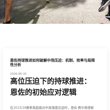
恩佐持球推进如何破解中场压迫：机制、效率与局限
性分析
2026-05-15
高位压迫下的持球推进：
恩佐的初始应对逻辑
在2023/24赛季英超面对中高强度压迫时，恩佐·费尔南德斯