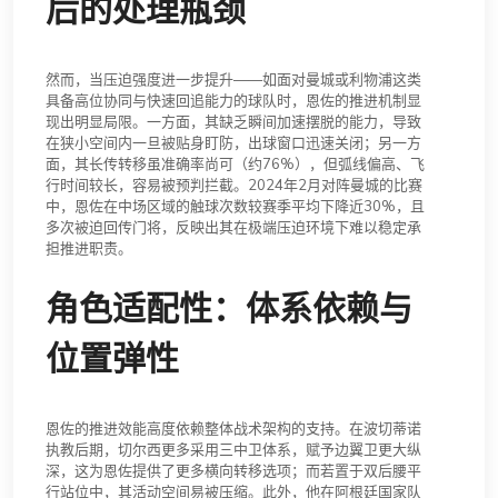
后的处理瓶颈
然而，当压迫强度进一步提升——如面对曼城或利物浦这类
具备高位协同与快速回追能力的球队时，恩佐的推进机制显
现出明显局限。一方面，其缺乏瞬间加速摆脱的能力，导致
在狭小空间内一旦被贴身盯防，出球窗口迅速关闭；另一方
面，其长传转移虽准确率尚可（约76%），但弧线偏高、飞
行时间较长，容易被预判拦截。2024年2月对阵曼城的比赛
中，恩佐在中场区域的触球次数较赛季平均下降近30%，且
多次被迫回传门将，反映出其在极端压迫环境下难以稳定承
担推进职责。
角色适配性：体系依赖与
位置弹性
恩佐的推进效能高度依赖整体战术架构的支持。在波切蒂诺
执教后期，切尔西更多采用三中卫体系，赋予边翼卫更大纵
深，这为恩佐提供了更多横向转移选项；而若置于双后腰平
行站位中，其活动空间易被压缩。此外，他在阿根廷国家队