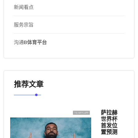
新闻看点
服务宗旨
沟通
B体育平台
推荐文章
萨拉赫
世界杯
首发位
置预测