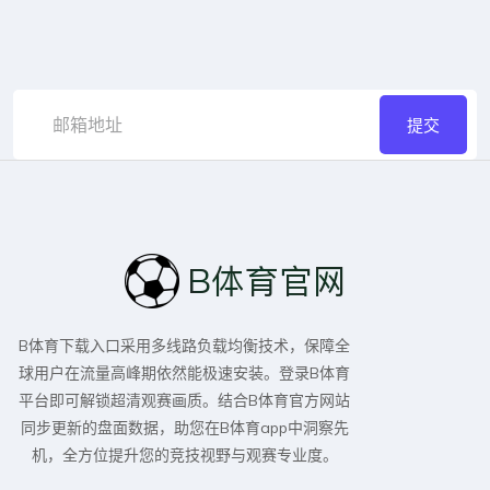
提交
B体育下载入口采用多线路负载均衡技术，保障全
球用户在流量高峰期依然能极速安装。登录B体育
平台即可解锁超清观赛画质。结合B体育官方网站
同步更新的盘面数据，助您在B体育app中洞察先
机，全方位提升您的竞技视野与观赛专业度。