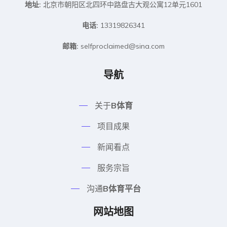
地址:
北京市朝阳区北四环中路盘古大观公寓12单元1601
电话:
13319826341
邮箱:
selfproclaimed@sina.com
导航
关于
B体育
项目成果
新闻看点
服务宗旨
沟通
B体育平台
网站地图