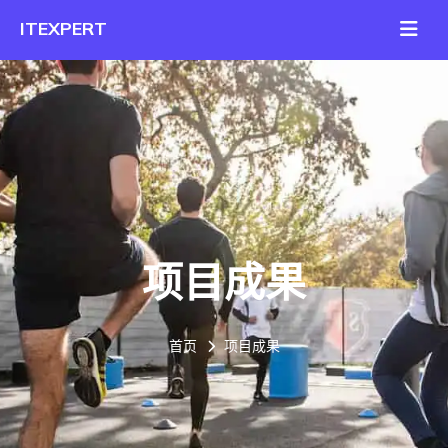
项目成果
首页
项目成果