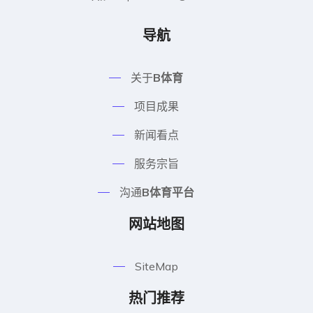
导航
关于
B体育
项目成果
新闻看点
服务宗旨
沟通
B体育平台
网站地图
SiteMap
热门推荐