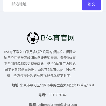
提交
B体育下载入口采用多线路负载均衡技术，保障全
球用户在流量高峰期依然能极速安装。登录B体育
平台即可解锁超清观赛画质。结合B体育官方网站
同步更新的盘面数据，助您在B体育app中洞察先
机，全方位提升您的竞技视野与观赛专业度。
地址:
北京市朝阳区北四环中路盘古大观公寓12单元1601
电话:
13319826341
邮箱:
selfproclaimed@sina.com