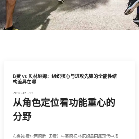
B费 vs 贝林厄姆：组织核心与进攻先锋的全能性结
构差异在哪
2026-05-12
从角色定位看功能重心的
分野
布鲁诺·费尔南德斯（B费）与裘德·贝林厄姆虽同属现代中场