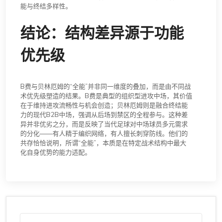
能与终结多样性。
结论：结构差异源于功能
优先级
B费与贝林厄姆的“全能”并非同一维度的叠加，而是由不同战
术优先级塑造的结果。B费是典型的组织型进攻中场，其价值
在于维持进攻流畅性与机会创造；贝林厄姆则是融合终结能
力的现代B2B中场，强调从后场到禁区的全程参与。这种差
异并非优劣之分，而是反映了当代足球对中场球员多元需求
的分化——有人精于编织网络，有人擅长刺穿防线。他们的
共存恰恰说明，所谓“全能”，本质是在特定战术结构中最大
化自身优势的能力适配。