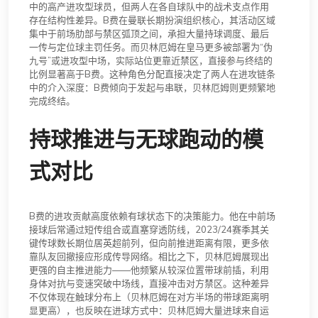
中的高产进攻型球员，但两人在各自球队中的战术支点作用
存在结构性差异。B费在曼联长期扮演组织核心，其活动区域
集中于前场肋部与禁区弧顶之间，承担大量持球调度、最后
一传与定位球主罚任务。而贝林厄姆在皇马更多被部署为“伪
九号”或进攻型中场，实际站位更靠近禁区，直接参与终结的
比例显著高于B费。这种角色分配直接决定了两人在进攻链条
中的介入深度：B费倾向于发起与串联，贝林厄姆则更频繁地
完成终结。
持球推进与无球跑动的模
式对比
B费的进攻贡献高度依赖有球状态下的决策能力。他在中前场
接球后常通过短传组合或直塞穿透防线，2023/24赛季其关
键传球数长期位居英超前列，但向前推进距离有限，更多依
靠队友回撤接应形成传导网络。相比之下，贝林厄姆展现出
更强的自主推进能力——他频繁从较深位置带球前插，利用
身体对抗与变速突破中场线，直接冲击对方禁区。这种差异
不仅体现在触球分布上（贝林厄姆在对方半场的带球距离明
显更高），也反映在进球方式中：贝林厄姆大量进球来自运