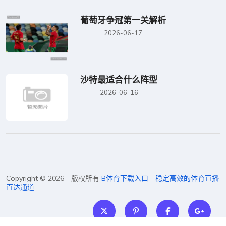
葡萄牙争冠第一关解析
2026-06-17
沙特最适合什么阵型
2026-06-16
Copyright © 2026 - 版权所有
B体育下载入口 - 稳定高效的体育直播
直达通道